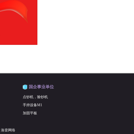
国企事业单位
点钞机，验钞机
手持设备M1
加固平板
：
洛壹网络